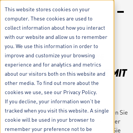
S
k
This website stores cookies on your
i
computer. These cookies are used to
p
t
collect information about how you interact
LÖSUNGEN
o
with our website and allow us to remember
c
RESSOURCEN
o
you. We use this information in order to
n
UNTERNEHMEN
IN
improve and customize your browsing
ACTION TOWER
ENTWICKLUNG
t
e
experience and for analytics and metrics
n
STEUERN SIE PROJEKTE MIT
about our visitors both on this website and
t
PRODUKTREIFE- UND
other media. To find out more about the
cookies we use, see our Privacy Policy.
FEHLER-INSIGHTS
If you decline, your information won’t be
tracked when you visit this website. A single
Überwachen Sie die Produktreife, verwalten Sie
cookie will be used in your browser to
Releases und stimmen Sie Änderungen über
remember your preference not to be
Systemabhängigkeiten hinweg ab. Geben Sie