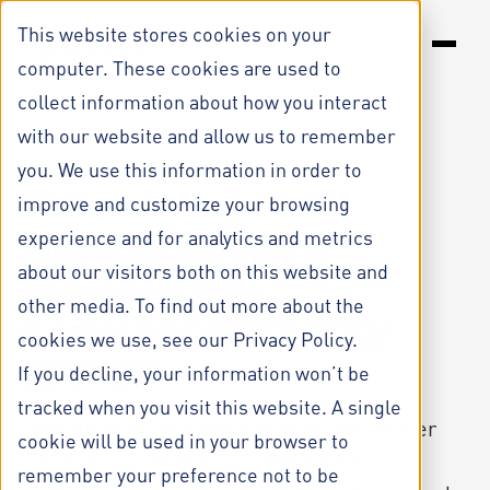
S
k
This website stores cookies on your
i
computer. These cookies are used to
p
t
collect information about how you interact
LÖSUNGEN
o
with our website and allow us to remember
c
RESSOURCEN
o
you. We use this information in order to
n
UNTERNEHMEN
improve and customize your browsing
PRODUKTION
t
e
experience and for analytics and metrics
FIRST-PASS-YIELD
n
about our visitors both on this website and
t
STEIGERN UND
other media. To find out more about the
NACHARBEITSKOSTEN
cookies we use, see our Privacy Policy.
SENKEN
If you decline, your information won’t be
tracked when you visit this website. A single
SPREAD befähigt Produktionsteams, Fehler
cookie will be used in your browser to
schneller zu beheben und Nacharbeit zu
remember your preference not to be