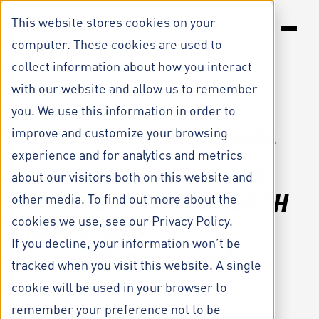
S
k
This website stores cookies on your
i
computer. These cookies are used to
p
t
collect information about how you interact
LÖSUNGEN
o
with our website and allow us to remember
c
RESSOURCEN
o
you. We use this information in order to
n
UNTERNEHMEN
IN
improve and customize your browsing
ERROR INSPECTOR
ENTWICKLUNG
t
e
experience and for analytics and metrics
n
BESCHLEUNIGEN SIE DIE
about our visitors both on this website and
t
FEHLERBEHEBUNG DURCH
other media. To find out more about the
cookies we use, see our Privacy Policy.
END-TO-END
If you decline, your information won’t be
RÜCKVERFOLGBARKEIT
tracked when you visit this website. A single
cookie will be used in your browser to
Identifizieren und analysieren Sie E/E-
remember your preference not to be