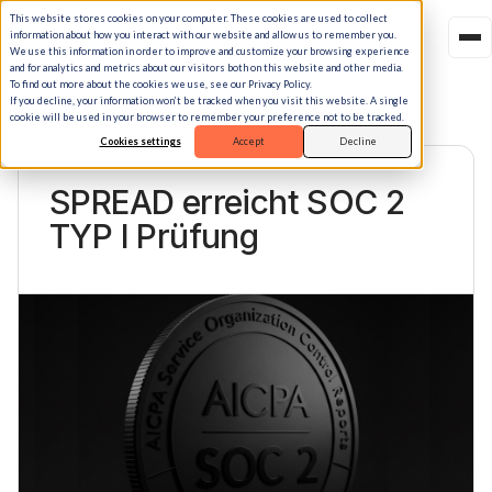
This website stores cookies on your computer. These cookies are used to collect
information about how you interact with our website and allow us to remember you.
We use this information in order to improve and customize your browsing experience
and for analytics and metrics about our visitors both on this website and other media.
To find out more about the cookies we use, see our Privacy Policy.
If you decline, your information won’t be tracked when you visit this website. A single
cookie will be used in your browser to remember your preference not to be tracked.
Cookies settings
Accept
Decline
BLOG · STORY
SPREAD erreicht SOC 2
TYP I Prüfung