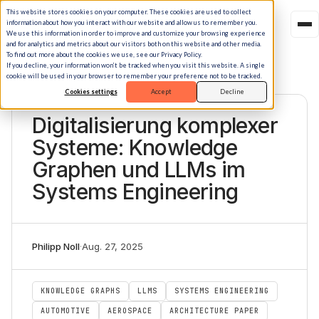
This website stores cookies on your computer. These cookies are used to collect
information about how you interact with our website and allow us to remember you.
We use this information in order to improve and customize your browsing experience
and for analytics and metrics about our visitors both on this website and other media.
To find out more about the cookies we use, see our Privacy Policy.
If you decline, your information won’t be tracked when you visit this website. A single
cookie will be used in your browser to remember your preference not to be tracked.
Cookies settings
Accept
Decline
PAPER
Digitalisierung komplexer
Systeme: Knowledge
Graphen und LLMs im
Systems Engineering
Philipp Noll
·
Aug. 27, 2025
KNOWLEDGE GRAPHS
LLMS
SYSTEMS ENGINEERING
AUTOMOTIVE
AEROSPACE
ARCHITECTURE PAPER