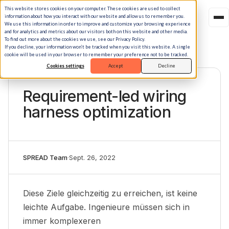
This website stores cookies on your computer. These cookies are used to collect
information about how you interact with our website and allow us to remember you.
We use this information in order to improve and customize your browsing experience
and for analytics and metrics about our visitors both on this website and other media.
To find out more about the cookies we use, see our Privacy Policy.
If you decline, your information won’t be tracked when you visit this website. A single
cookie will be used in your browser to remember your preference not to be tracked.
Cookies settings
Accept
Decline
VIDEO
Requirement-led wiring
harness optimization
SPREAD Team
·
Sept. 26, 2022
Diese Ziele gleichzeitig zu erreichen, ist keine
leichte Aufgabe. Ingenieure müssen sich in
immer komplexeren