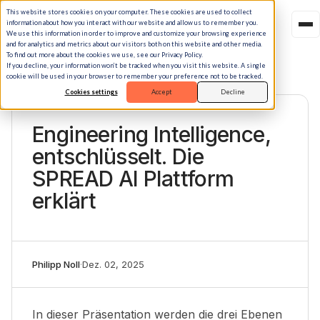
This website stores cookies on your computer. These cookies are used to collect
information about how you interact with our website and allow us to remember you.
We use this information in order to improve and customize your browsing experience
and for analytics and metrics about our visitors both on this website and other media.
To find out more about the cookies we use, see our Privacy Policy.
If you decline, your information won’t be tracked when you visit this website. A single
cookie will be used in your browser to remember your preference not to be tracked.
Cookies settings
Accept
Decline
VIDEO
Engineering Intelligence,
entschlüsselt. Die
SPREAD AI Plattform
erklärt
Philipp Noll
·
Dez. 02, 2025
In dieser Präsentation werden die drei Ebenen